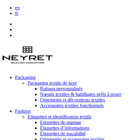
en
fr
Packaging
Packaging textile de luxe
Rubans personnalisés
Nœuds textiles & habillages prêts à poser
Ornements et décorations textiles
Accessoires textiles fonctionnels
Fashion
Etiquettes et identification textile
Etiquettes de marque
Étiquettes d’informations
Étiquettes de traçabilité
Ornements et accessoires textiles