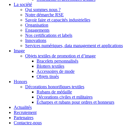
La société
Qui sommes nous ?
Notre démarche RSE
Savoir faire et capacités industrielles
Organisation
Engagements
Nos certifications et labels
Innovations
Services numériques, data management et applications
Image
Objets textiles de promotion et d’image
Bracelets personnalisés
Blotters textiles
Accessoires de mode
Objets tissés
Honors
Décorations honorifiques textiles
Rubans de médaille
Décorations civiles et militaires
Écharpes et rubans pour ordres et honneurs
Actualités
Recrutement
Partenaires
Contactez-nous