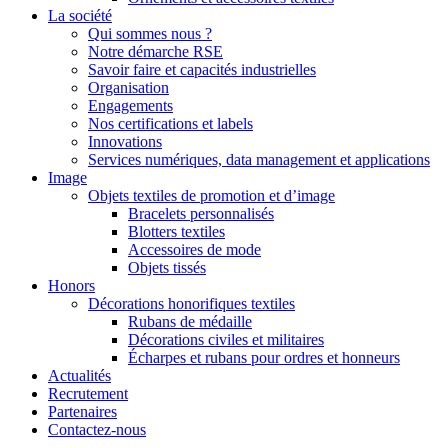
La société
Qui sommes nous ?
Notre démarche RSE
Savoir faire et capacités industrielles
Organisation
Engagements
Nos certifications et labels
Innovations
Services numériques, data management et applications
Image
Objets textiles de promotion et d’image
Bracelets personnalisés
Blotters textiles
Accessoires de mode
Objets tissés
Honors
Décorations honorifiques textiles
Rubans de médaille
Décorations civiles et militaires
Écharpes et rubans pour ordres et honneurs
Actualités
Recrutement
Partenaires
Contactez-nous