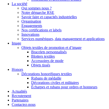
La société
Qui sommes nous ?
Notre démarche RSE
Savoir faire et capacités industrielles
Organisation
Engagements
Nos certifications et labels
Innovations
Services numériques, data management et applications
Image
Objets textiles de promotion et d’image
Bracelets personnalisés
Blotters textiles
Accessoires de mode
Objets tissés
Honors
Décorations honorifiques textiles
Rubans de médaille
Décorations civiles et militaires
Écharpes et rubans pour ordres et honneurs
Actualités
Recrutement
Partenaires
Contactez-nous