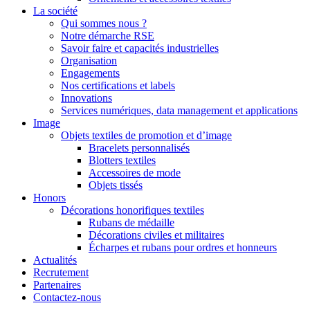
La société
Qui sommes nous ?
Notre démarche RSE
Savoir faire et capacités industrielles
Organisation
Engagements
Nos certifications et labels
Innovations
Services numériques, data management et applications
Image
Objets textiles de promotion et d’image
Bracelets personnalisés
Blotters textiles
Accessoires de mode
Objets tissés
Honors
Décorations honorifiques textiles
Rubans de médaille
Décorations civiles et militaires
Écharpes et rubans pour ordres et honneurs
Actualités
Recrutement
Partenaires
Contactez-nous