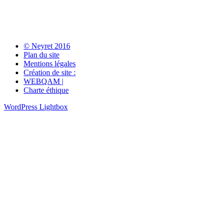
© Neyret 2016
Plan du site
Mentions légales
Création de site :
WEBQAM |
Charte éthique
WordPress Lightbox