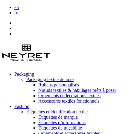
en
fr
Packaging
Packaging textile de luxe
Rubans personnalisés
Nœuds textiles & habillages prêts à poser
Ornements et décorations textiles
Accessoires textiles fonctionnels
Fashion
Etiquettes et identification textile
Etiquettes de marque
Étiquettes d’informations
Étiquettes de traçabilité
Ornements et accessoires textiles