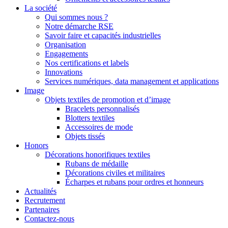
La société
Qui sommes nous ?
Notre démarche RSE
Savoir faire et capacités industrielles
Organisation
Engagements
Nos certifications et labels
Innovations
Services numériques, data management et applications
Image
Objets textiles de promotion et d’image
Bracelets personnalisés
Blotters textiles
Accessoires de mode
Objets tissés
Honors
Décorations honorifiques textiles
Rubans de médaille
Décorations civiles et militaires
Écharpes et rubans pour ordres et honneurs
Actualités
Recrutement
Partenaires
Contactez-nous