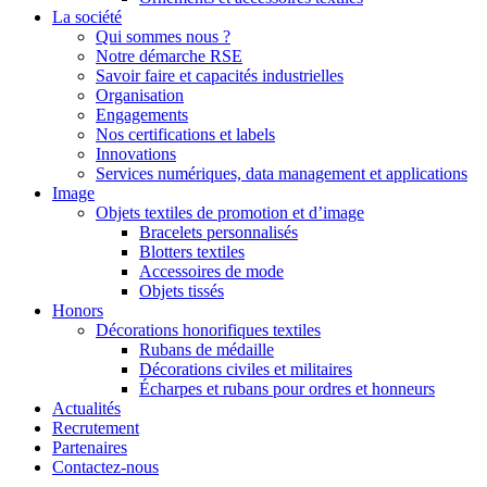
La société
Qui sommes nous ?
Notre démarche RSE
Savoir faire et capacités industrielles
Organisation
Engagements
Nos certifications et labels
Innovations
Services numériques, data management et applications
Image
Objets textiles de promotion et d’image
Bracelets personnalisés
Blotters textiles
Accessoires de mode
Objets tissés
Honors
Décorations honorifiques textiles
Rubans de médaille
Décorations civiles et militaires
Écharpes et rubans pour ordres et honneurs
Actualités
Recrutement
Partenaires
Contactez-nous