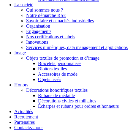
La société
Qui sommes nous ?
Notre démarche RSE
Savoir faire et capacités industrielles
Organisation
Engagements
Nos certifications et labels
Innovations
Services numériques, data management et applications
Image
Objets textiles de promotion et d’image
Bracelets personnalisés
Blotters textiles
Accessoires de mode
Objets tissés
Honors
Décorations honorifiques textiles
Rubans de médaille
Décorations civiles et militaires
Écharpes et rubans pour ordres et honneurs
Actualités
Recrutement
Partenaires
Contactez-nous