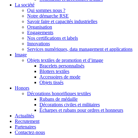
La société
Qui sommes nous ?
Notre démarche RSE
Savoir faire et capacités industrielles
Organisation
Engagements
Nos certifications et labels
Innovations
Services numériques, data management et applications
Image
Objets textiles de promotion et d’image
Bracelets personnalisés
Blotters textiles
Accessoires de mode
Objets tissés
Honors
Décorations honorifiques textiles
Rubans de médaille
Décorations civiles et militaires
Écharpes et rubans pour ordres et honneurs
Actualités
Recrutement
Partenaires
Contactez-nous