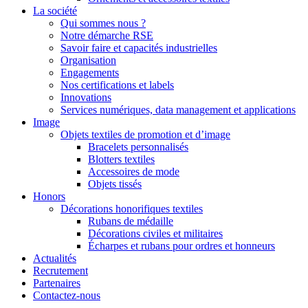
La société
Qui sommes nous ?
Notre démarche RSE
Savoir faire et capacités industrielles
Organisation
Engagements
Nos certifications et labels
Innovations
Services numériques, data management et applications
Image
Objets textiles de promotion et d’image
Bracelets personnalisés
Blotters textiles
Accessoires de mode
Objets tissés
Honors
Décorations honorifiques textiles
Rubans de médaille
Décorations civiles et militaires
Écharpes et rubans pour ordres et honneurs
Actualités
Recrutement
Partenaires
Contactez-nous