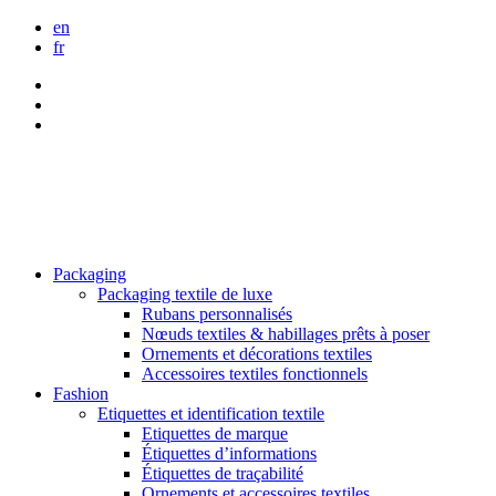
en
fr
Packaging
Packaging textile de luxe
Rubans personnalisés
Nœuds textiles & habillages prêts à poser
Ornements et décorations textiles
Accessoires textiles fonctionnels
Fashion
Etiquettes et identification textile
Etiquettes de marque
Étiquettes d’informations
Étiquettes de traçabilité
Ornements et accessoires textiles