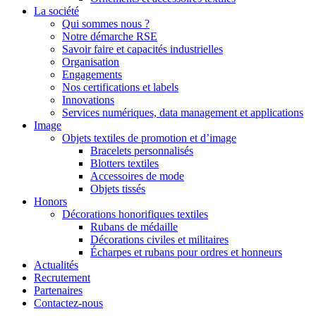
La société
Qui sommes nous ?
Notre démarche RSE
Savoir faire et capacités industrielles
Organisation
Engagements
Nos certifications et labels
Innovations
Services numériques, data management et applications
Image
Objets textiles de promotion et d’image
Bracelets personnalisés
Blotters textiles
Accessoires de mode
Objets tissés
Honors
Décorations honorifiques textiles
Rubans de médaille
Décorations civiles et militaires
Écharpes et rubans pour ordres et honneurs
Actualités
Recrutement
Partenaires
Contactez-nous