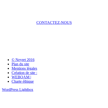
CONTACTEZ-NOUS
© Neyret 2016
Plan du site
Mentions légales
Création de site :
WEBQAM |
Charte éthique
WordPress Lightbox