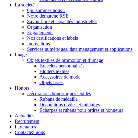
La société
Qui sommes nous ?
Notre démarche RSE
Savoir faire et capacités industrielles
Organisation
Engagements
Nos certifications et labels
Innovations
Services numériques, data management et applications
Image
Objets textiles de promotion et d’image
Bracelets personnalisés
Blotters textiles
Accessoires de mode
Objets tissés
Honors
Décorations honorifiques textiles
Rubans de médaille
Décorations civiles et militaires
Écharpes et rubans pour ordres et honneurs
Actualités
Recrutement
Partenaires
Contactez-nous