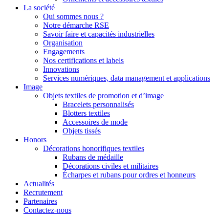
La société
Qui sommes nous ?
Notre démarche RSE
Savoir faire et capacités industrielles
Organisation
Engagements
Nos certifications et labels
Innovations
Services numériques, data management et applications
Image
Objets textiles de promotion et d’image
Bracelets personnalisés
Blotters textiles
Accessoires de mode
Objets tissés
Honors
Décorations honorifiques textiles
Rubans de médaille
Décorations civiles et militaires
Écharpes et rubans pour ordres et honneurs
Actualités
Recrutement
Partenaires
Contactez-nous