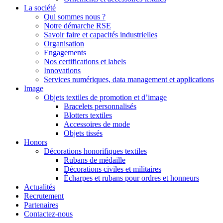
La société
Qui sommes nous ?
Notre démarche RSE
Savoir faire et capacités industrielles
Organisation
Engagements
Nos certifications et labels
Innovations
Services numériques, data management et applications
Image
Objets textiles de promotion et d’image
Bracelets personnalisés
Blotters textiles
Accessoires de mode
Objets tissés
Honors
Décorations honorifiques textiles
Rubans de médaille
Décorations civiles et militaires
Écharpes et rubans pour ordres et honneurs
Actualités
Recrutement
Partenaires
Contactez-nous