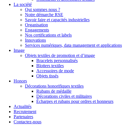
La société
Qui sommes nous ?
Notre démarche RSE
Savoir faire et capacités industrielles
Organisation
Engagements
Nos certifications et labels
Innovations
Services numériques, data management et applications
Image
Objets textiles de promotion et d’image
Bracelets personnalisés
Blotters textiles
Accessoires de mode
Objets tissés
Honors
Décorations honorifiques textiles
Rubans de médaille
Décorations civiles et militaires
Écharpes et rubans pour ordres et honneurs
Actualités
Recrutement
Partenaires
Contactez-nous