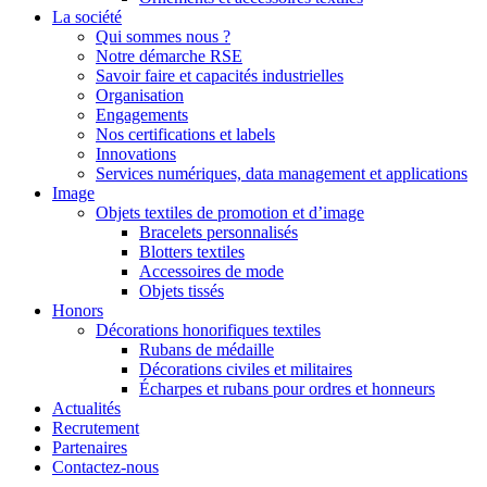
La société
Qui sommes nous ?
Notre démarche RSE
Savoir faire et capacités industrielles
Organisation
Engagements
Nos certifications et labels
Innovations
Services numériques, data management et applications
Image
Objets textiles de promotion et d’image
Bracelets personnalisés
Blotters textiles
Accessoires de mode
Objets tissés
Honors
Décorations honorifiques textiles
Rubans de médaille
Décorations civiles et militaires
Écharpes et rubans pour ordres et honneurs
Actualités
Recrutement
Partenaires
Contactez-nous