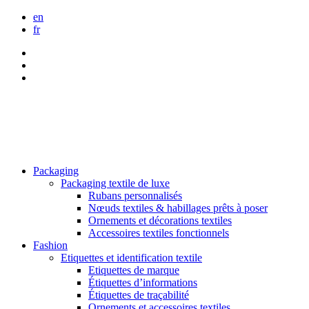
en
fr
Packaging
Packaging textile de luxe
Rubans personnalisés
Nœuds textiles & habillages prêts à poser
Ornements et décorations textiles
Accessoires textiles fonctionnels
Fashion
Etiquettes et identification textile
Etiquettes de marque
Étiquettes d’informations
Étiquettes de traçabilité
Ornements et accessoires textiles