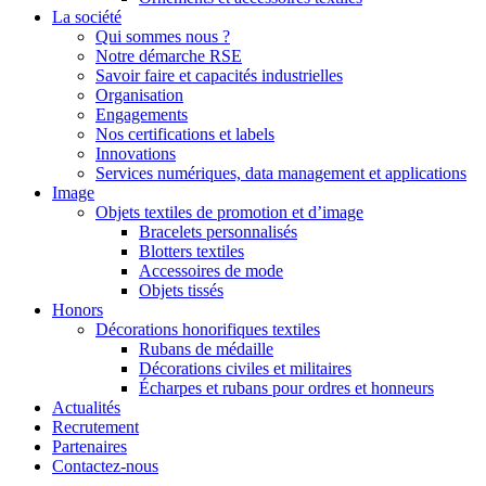
La société
Qui sommes nous ?
Notre démarche RSE
Savoir faire et capacités industrielles
Organisation
Engagements
Nos certifications et labels
Innovations
Services numériques, data management et applications
Image
Objets textiles de promotion et d’image
Bracelets personnalisés
Blotters textiles
Accessoires de mode
Objets tissés
Honors
Décorations honorifiques textiles
Rubans de médaille
Décorations civiles et militaires
Écharpes et rubans pour ordres et honneurs
Actualités
Recrutement
Partenaires
Contactez-nous