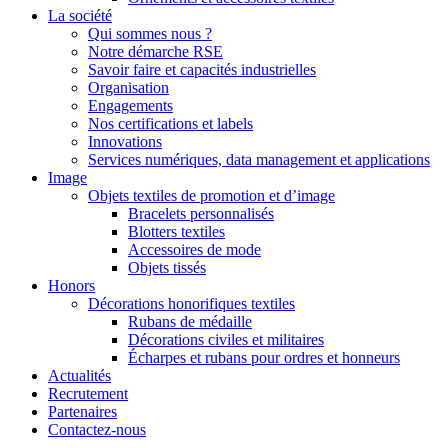
La société
Qui sommes nous ?
Notre démarche RSE
Savoir faire et capacités industrielles
Organisation
Engagements
Nos certifications et labels
Innovations
Services numériques, data management et applications
Image
Objets textiles de promotion et d’image
Bracelets personnalisés
Blotters textiles
Accessoires de mode
Objets tissés
Honors
Décorations honorifiques textiles
Rubans de médaille
Décorations civiles et militaires
Écharpes et rubans pour ordres et honneurs
Actualités
Recrutement
Partenaires
Contactez-nous